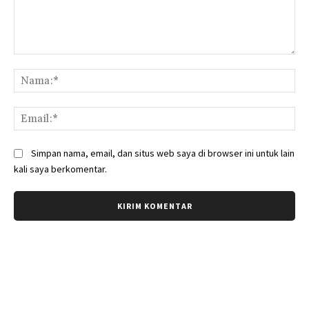
Komentar:
Na
Ema
Simpan nama, email, dan situs web saya di browser ini untuk lain
kali saya berkomentar.