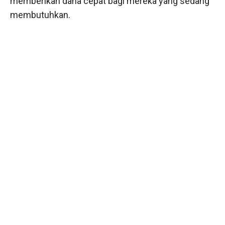
memberikan dana cepat bagi mereka yang sedang
membutuhkan.