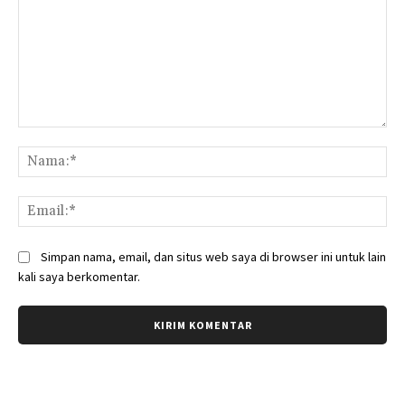
Komentar:
Na
Ema
Simpan nama, email, dan situs web saya di browser ini untuk lain
kali saya berkomentar.