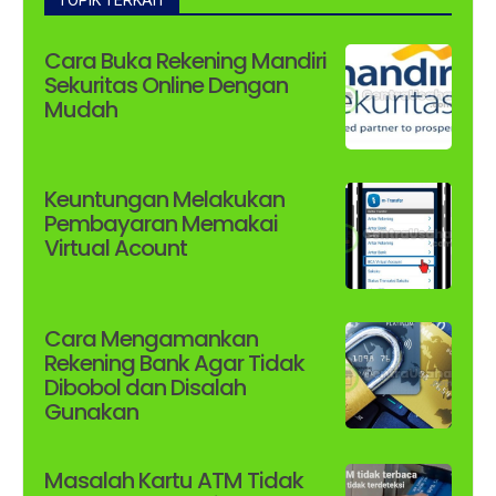
Cara Buka Rekening Mandiri
Sekuritas Online Dengan
Mudah
Keuntungan Melakukan
Pembayaran Memakai
Virtual Acount
Cara Mengamankan
Rekening Bank Agar Tidak
Dibobol dan Disalah
Gunakan
Masalah Kartu ATM Tidak