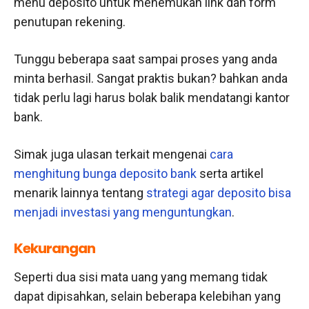
menu deposito untuk menemukan link dan form
penutupan rekening.
Tunggu beberapa saat sampai proses yang anda
minta berhasil. Sangat praktis bukan? bahkan anda
tidak perlu lagi harus bolak balik mendatangi kantor
bank.
Simak juga ulasan terkait mengenai
cara
menghitung bunga deposito bank
serta artikel
menarik lainnya tentang
strategi agar deposito bisa
menjadi investasi yang menguntungkan
.
Kekurangan
Seperti dua sisi mata uang yang memang tidak
dapat dipisahkan, selain beberapa kelebihan yang