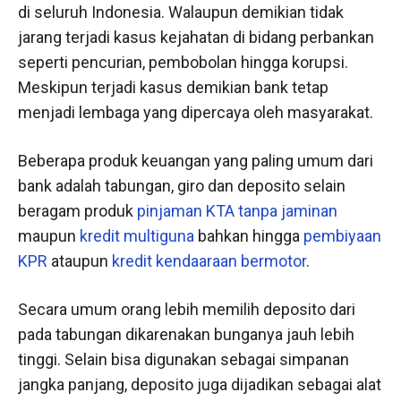
di seluruh Indonesia. Walaupun demikian tidak
jarang terjadi kasus kejahatan di bidang perbankan
seperti pencurian, pembobolan hingga korupsi.
Meskipun terjadi kasus demikian bank tetap
menjadi lembaga yang dipercaya oleh masyarakat.
Beberapa produk keuangan yang paling umum dari
bank adalah tabungan, giro dan deposito selain
beragam produk
pinjaman KTA tanpa jaminan
maupun
kredit multiguna
bahkan hingga
pembiyaan
KPR
ataupun
kredit kendaaraan bermotor
.
Secara umum orang lebih memilih deposito dari
pada tabungan dikarenakan bunganya jauh lebih
tinggi. Selain bisa digunakan sebagai simpanan
jangka panjang, deposito juga dijadikan sebagai alat