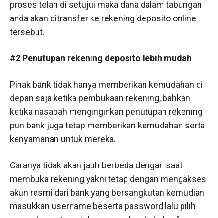
proses telah di setujui maka dana dalam tabungan
anda akan ditransfer ke rekening deposito online
tersebut.
#2 Penutupan rekening deposito lebih mudah
Pihak bank tidak hanya memberikan kemudahan di
depan saja ketika pembukaan rekening, bahkan
ketika nasabah menginginkan penutupan rekening
pun bank juga tetap memberikan kemudahan serta
kenyamanan untuk mereka.
Caranya tidak akan jauh berbeda dengan saat
membuka rekening yakni tetap dengan mengakses
akun resmi dari bank yang bersangkutan kemudian
masukkan username beserta password lalu pilih