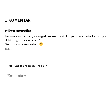
1 KOMENTAR
niken swastika
Terima kasih infonya sangat bermanfaat, kunjungi website kami juga
di http: //bpr-bba. com/
Semoga sukses selalu
Balas
TINGGALKAN KOMENTAR