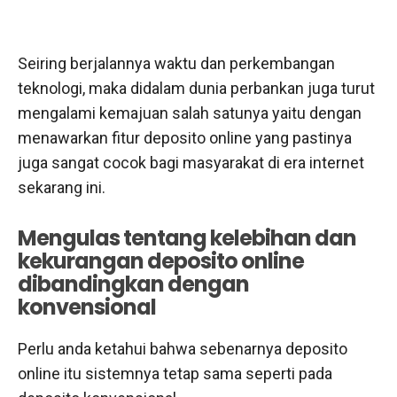
Seiring berjalannya waktu dan perkembangan
teknologi, maka didalam dunia perbankan juga turut
mengalami kemajuan salah satunya yaitu dengan
menawarkan fitur deposito online yang pastinya
juga sangat cocok bagi masyarakat di era internet
sekarang ini.
Mengulas tentang kelebihan dan
kekurangan deposito online
dibandingkan dengan
konvensional
Perlu anda ketahui bahwa sebenarnya deposito
online itu sistemnya tetap sama seperti pada