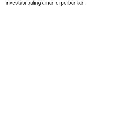
investasi paling aman di perbankan.