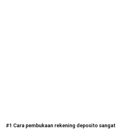
#1 Cara pembukaan rekening deposito sangat