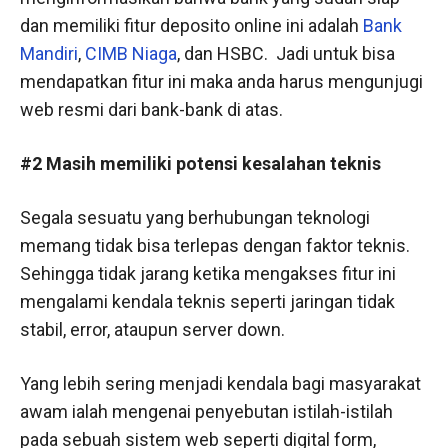
dan memiliki fitur deposito online ini adalah
Bank
Mandiri
,
CIMB Niaga
, dan HSBC. Jadi untuk bisa
mendapatkan fitur ini maka anda harus mengunjugi
web resmi dari bank-bank di atas.
#2 Masih memiliki potensi kesalahan teknis
Segala sesuatu yang berhubungan teknologi
memang tidak bisa terlepas dengan faktor teknis.
Sehingga tidak jarang ketika mengakses fitur ini
mengalami kendala teknis seperti jaringan tidak
stabil, error, ataupun server down.
Yang lebih sering menjadi kendala bagi masyarakat
awam ialah mengenai penyebutan istilah-istilah
pada sebuah sistem web seperti digital form,