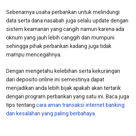
Sebenarnya usaha perbankan untuk melindungi
data serta dana nasabah juga selalu update dengan
sistem keamanan yang cangih namun karena ada
oknum yang jauh lebih canggih dan mumpuni
sehingga pihak perbankan kadang juga tidak
mampu mencegahnya.
Dengan mengetahu kelebihan serta kekurangan
dari deposito online ini semestinya dapat
menjadikan anda lebih bijak apakah akan tertarik
dengan program perbankan yang satu ini. Baca juga
tips tentang
cara aman transaksi internet banking
dan kesalahan yang paling berbahaya
.