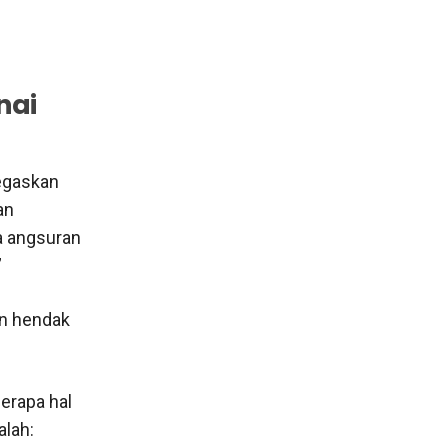
nai
negaskan
an
ya angsuran
”
en hendak
erapa hal
alah: