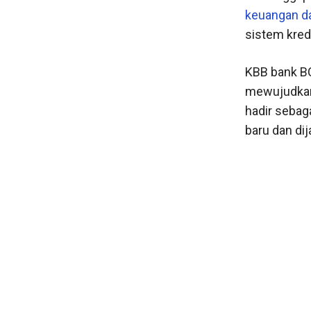
keuangan d
sistem kredi
KBB bank B
mewujudkan 
hadir sebag
baru dan di