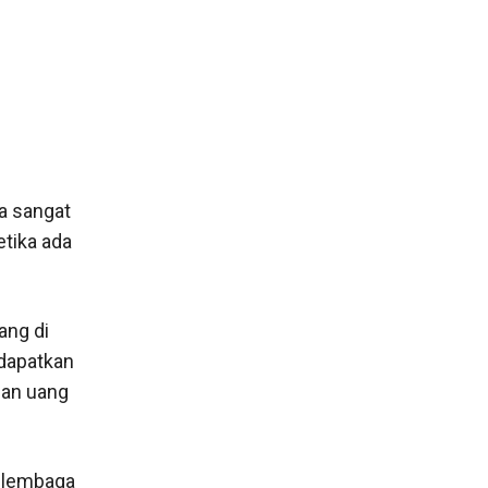
a sangat
etika ada
ang di
dapatkan
gan uang
i lembaga