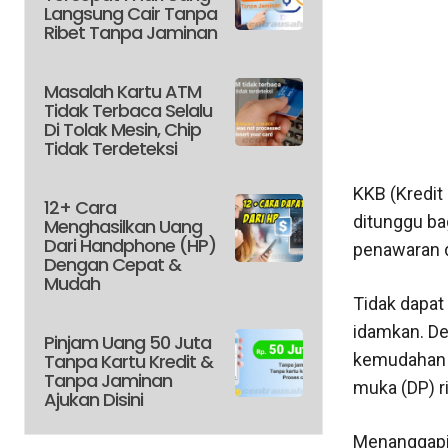
Langsung Cair Tanpa
Ribet Tanpa Jaminan
Masalah Kartu ATM
Tidak Terbaca Selalu
Di Tolak Mesin, Chip
Tidak Terdeteksi
KKB (Kredit
12+ Cara
ditunggu ba
Menghasilkan Uang
Dari Handphone (HP)
penawaran d
Dengan Cepat &
Mudah
Tidak dapat
idamkan. De
Pinjam Uang 50 Juta
Tanpa Kartu Kredit &
kemudahan k
Tanpa Jaminan
muka (DP) r
Ajukan Disini
Menanggapi h