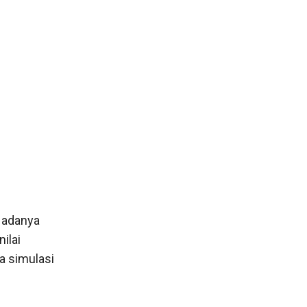
t adanya
ilai
a simulasi