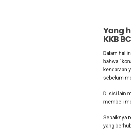
Yang h
KKB BC
Dalam hal i
bahwa “kon
kendaraan ya
sebelum me
Di sisi lai
membeli mob
Sebaiknya m
yang berhub