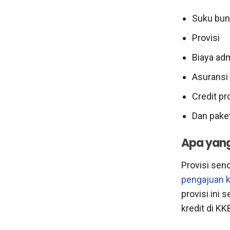
Suku bu
Provisi
Biaya adm
Asuransi
Credit pr
Dan pake
Apa yang
Provisi sen
pengajuan k
provisi ini
kredit di KK