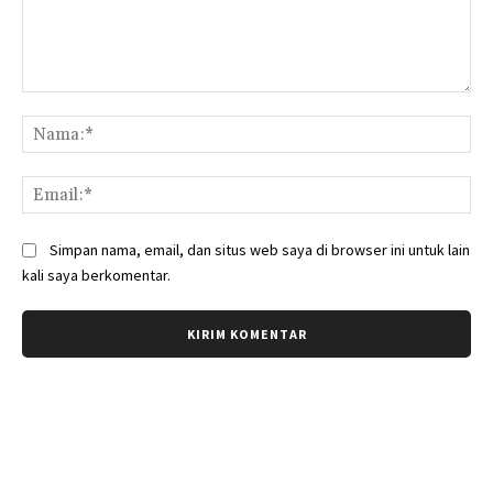
Komentar:
Na
Ema
Simpan nama, email, dan situs web saya di browser ini untuk lain
kali saya berkomentar.