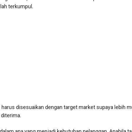
elah terkumpul.
n harus disesuaikan dengan target market supaya lebih 
 diterima.
h dalam apa yang menjadi kebutuhan pelanggan. Apabila ta