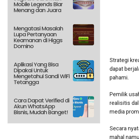
Mobile Legends Biar
Menang dan Juara
Mengatasi Masalah
Lupa Pertanyaan
Keamanan di Higgs
Domino
Strategi kr
Aplikasi Yang Bisa
dapat berja
Dipakai Untuk
Mengetahui Sandi WiFi
pahami.
Tetangga
Pemilik usa
Cara Dapat Verified di
realisitis 
Akun WhatsApp
Bisnis, Mudah Banget!
media promo
Secara nya
mahal namun