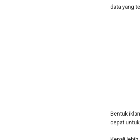
data yang t
Bentuk ikla
cepat untuk
Kenali lebi