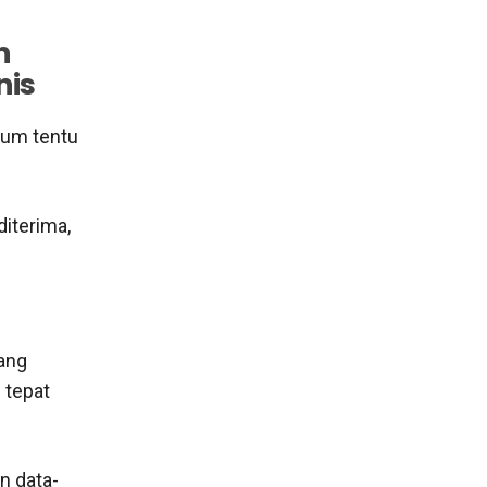
n
nis
lum tentu
diterima,
yang
 tepat
n data-