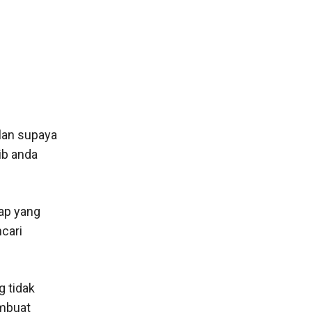
klan supaya
ib anda
kap yang
cari
 tidak
embuat