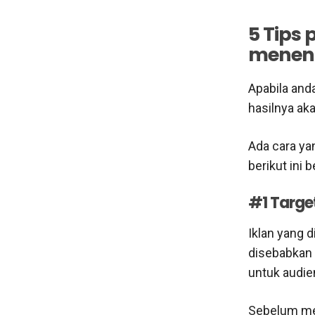
5 Tips 
menent
Apabila and
hasilnya ak
Ada cara yan
berikut ini 
#1 Targe
Iklan yang d
disebabkan 
untuk audie
Sebelum men