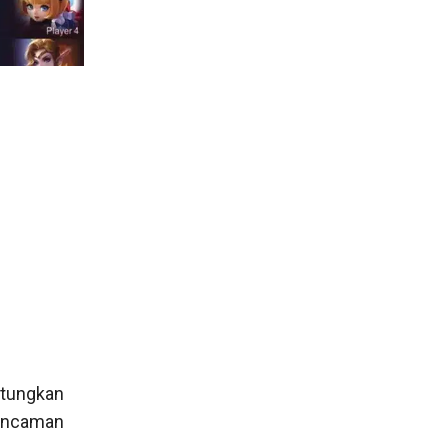
ntungkan
i ancaman