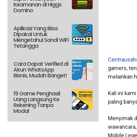
Keamanan di Higgs
Domino
Aplikasi Yang Bisa
Dipakai Untuk
Mengetahui Sandi WiFi
Tetangga
Centrausah
Cara Dapat Verified di
gamers, ten
Akun WhatsApp
Bisnis, Mudah Banget!
melainkan h
19 Game Penghasil
Kali ini ka
Uang Langsung Ke
paling bany
Rekening Tanpa
Modal
Menyimak da
wawancara, b
Mobile Lege