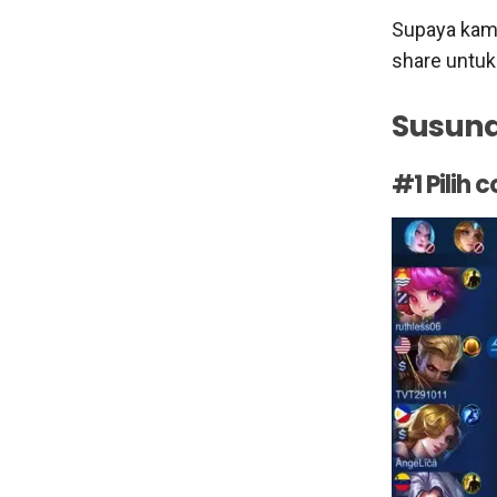
Supaya kamu
share untuk
Susuna
#1 Pilih 