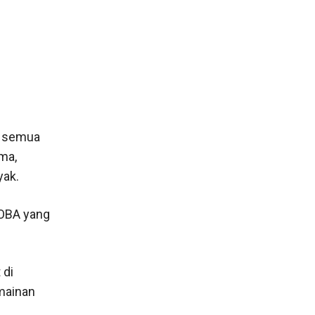
n semua
ma,
yak.
MOBA yang
 di
rmainan