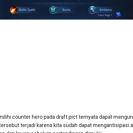
lihi counter hero pada draft pict ternyata dapat mengu
l tersebut terjadi karena kita sudah dapat mengantisipas