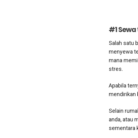
#1 Sewa 
Salah satu 
menyewa tem
mana memili
stres.
Apabila tern
mendirikan b
Selain ruma
anda, atau 
sementara k