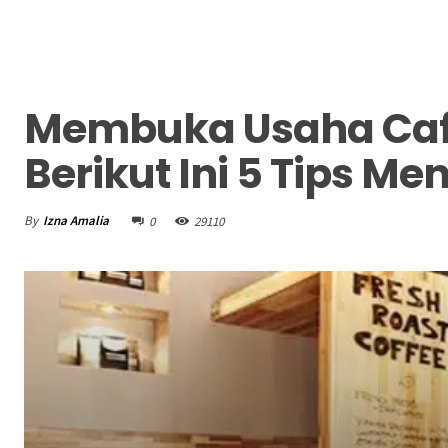
Membuka Usaha Caf
Berikut Ini 5 Tips M
By
Izna Amalia
0
29110