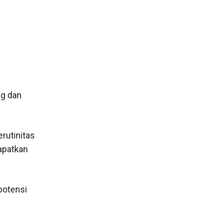
ng dan
rutinitas
dapatkan
potensi