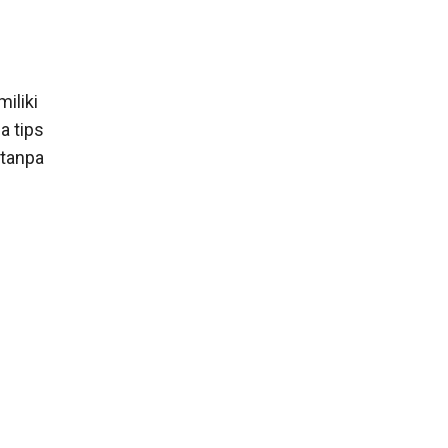
iliki
a tips
 tanpa