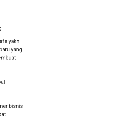
t
afe yakni
baru yang
membuat
pat
ner bisnis
pat