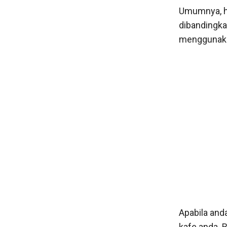
Umumnya, ha
dibandingka
menggunaka
Apabila and
kafe anda. 