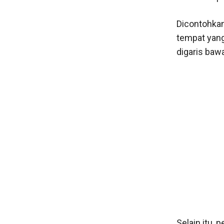
Dicontohka
tempat yang 
digaris bawa
Selain itu,