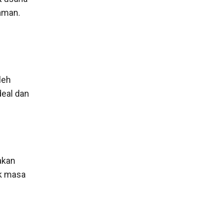
aman.
leh
deal dan
akan
k masa