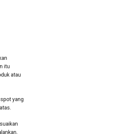
kan
 itu
oduk atau
spot yang
atas.
esuaikan
alankan.