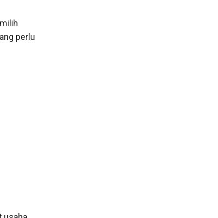
milih
yang perlu
t usaha