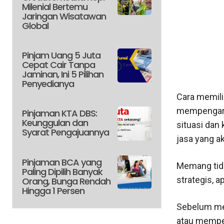
Milenial Bertemu
Jaringan Wisatawan
Global
Pinjam Uang 5 Juta
Cepat Cair Tanpa
Jaminan, Ini 5 Pilihan
Penyedianya
Cara memili
mempengaruh
Pinjaman KTA DBS:
Keunggulan dan
situasi dan 
Syarat Pengajuannya
jasa yang a
Pinjaman BCA yang
Memang tid
Paling Dipilih Banyak
strategis, 
Orang, Bunga Rendah
Hingga 1 Persen
Sebelum men
atau memper