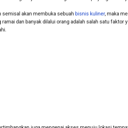
n semisal akan membuka sebuah
bisnis kuliner
, maka me
ramai dan banyak dilalui orang adalah salah satu faktor 
hi.
 pertimbangkan juga mengenai akses menuju lokasi tempa