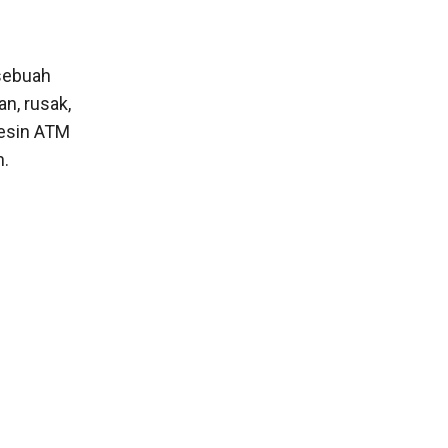
 sebuah
n, rusak,
esin ATM
n.