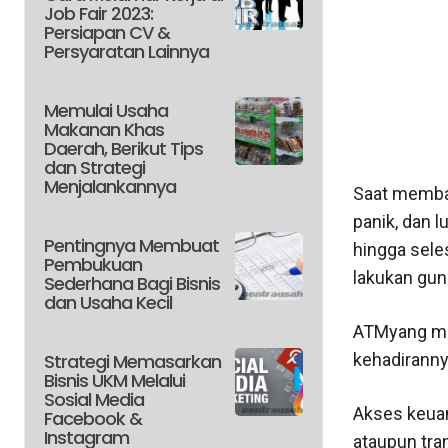
Job Fair 2023:
Persiapan CV &
Persyaratan Lainnya
Memulai Usaha
Makanan Khas
Daerah, Berikut Tips
dan Strategi
Menjalankannya
Saat membac
panik, dan 
Pentingnya Membuat
hingga sele
Pembukuan
lakukan gun
Sederhana Bagi Bisnis
dan Usaha Kecil
ATMyang mer
Strategi Memasarkan
kehadiranny
Bisnis UKM Melalui
Sosial Media
Akses keuang
Facebook &
Instagram
ataupun tra