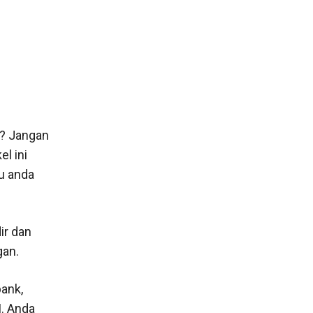
M? Jangan
l ini
lu anda
ir dan
gan.
bank,
M. Anda