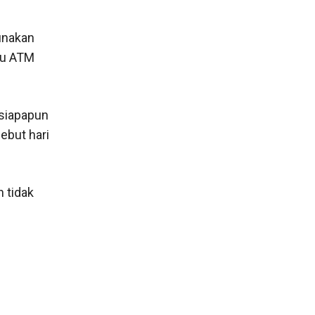
unakan
tu ATM
 siapapun
ebut hari
 tidak