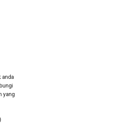
k anda
bungi
n yang
)