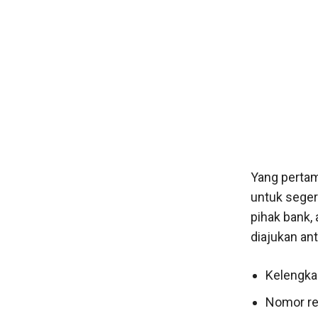
Yang pertam
untuk seger
pihak bank,
diajukan anta
Kelengkap
Nomor re