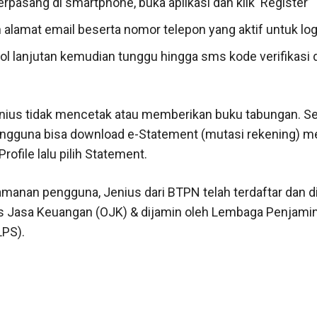
erpasang di smartphone, buka aplikasi dan klik ‘Register’
 alamat email beserta nomor telepon yang aktif untuk log
ol lanjutan kemudian tunggu hingga sms kode verifikasi 
nius tidak mencetak atau memberikan buku tabungan. S
engguna bisa download e-Statement (mutasi rekening) me
ofile lalu pilih Statement.
manan pengguna, Jenius dari BTPN telah terdaftar dan d
as Jasa Keuangan (OJK) & dijamin oleh Lembaga Penjami
PS).