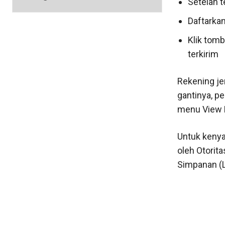
Setelah t
Daftarkan
Klik tomb
terkirim
Rekening je
gantinya, p
menu View Pr
Untuk kenya
oleh Otorit
Simpanan (L