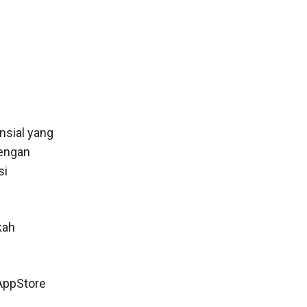
nsial yang
dengan
si
kah
 AppStore