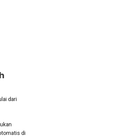
h
ai dari
kukan
tomatis di