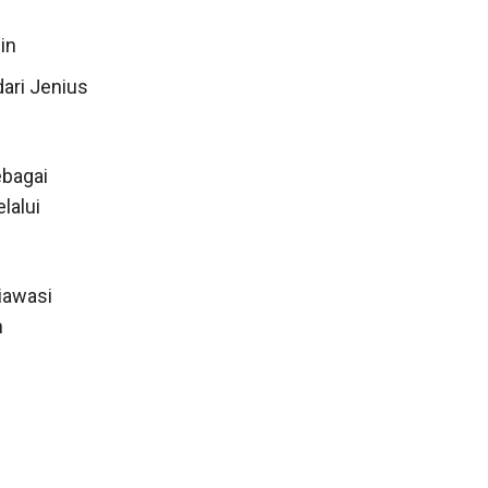
in
dari Jenius
ebagai
lalui
iawasi
n