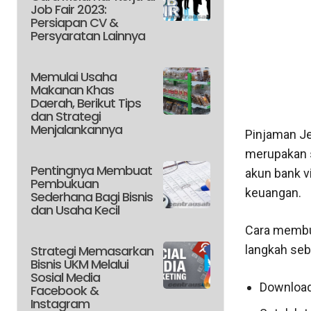
Job Fair 2023:
Persiapan CV &
Persyaratan Lainnya
Memulai Usaha
Makanan Khas
Daerah, Berikut Tips
dan Strategi
Menjalankannya
Pinjaman Je
merupakan s
Pentingnya Membuat
akun bank v
Pembukuan
keuangan.
Sederhana Bagi Bisnis
dan Usaha Kecil
Cara membu
Strategi Memasarkan
langkah seba
Bisnis UKM Melalui
Sosial Media
Download 
Facebook &
Instagram