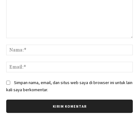
Komentar:
Na
Ema
Simpan nama, email, dan situs web saya di browser ini untuk lain
kali saya berkomentar.