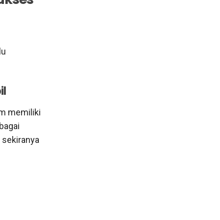
lu
il
um memiliki
bagai
 sekiranya