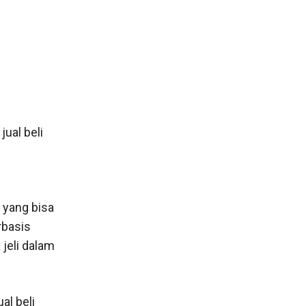
ual beli
 yang bisa
rbasis
jeli dalam
al beli