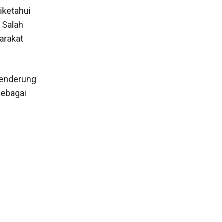
iketahui
 Salah
arakat
cenderung
sebagai