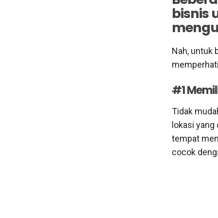
bisnis 
mengu
Nah, untuk 
memperhatik
#1 Memil
Tidak mudah 
lokasi yang
tempat menj
cocok dengan