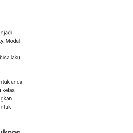
njadi
ty. Modal
bisa laku
untuk anda
a kelas
ngkan
untuk
ukses