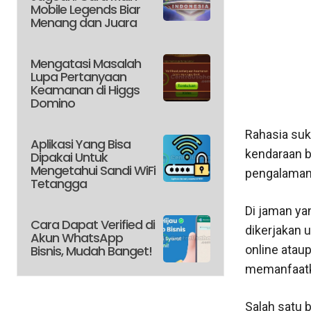
Mobile Legends Biar
Menang dan Juara
Mengatasi Masalah
Lupa Pertanyaan
Keamanan di Higgs
Domino
Rahasia suks
Aplikasi Yang Bisa
kendaraan 
Dipakai Untuk
Mengetahui Sandi WiFi
pengalaman
Tetangga
Di jaman ya
Cara Dapat Verified di
dikerjakan 
Akun WhatsApp
Bisnis, Mudah Banget!
online atau
memanfaatk
Salah satu b