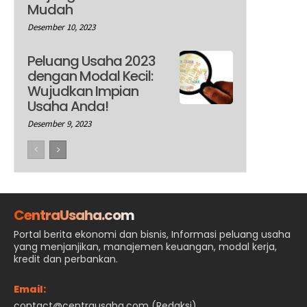
Mudah
Desember 10, 2023
Peluang Usaha 2023
dengan Modal Kecil:
Wujudkan Impian
Usaha Anda!
Desember 9, 2023
CentraUsaha.com
Portal berita ekonomi dan bisnis, Informasi peluang usaha
yang menjanjikan, manajemen keuangan, modal kerja,
kredit dan perbankan.
Email:
contact@centrausaha.com (Redaksi)