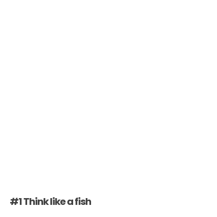
#1 Think like a fish