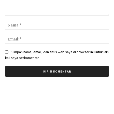
Komentar:
Na
Ema
Simpan nama, email, dan situs web saya di browser ini untuk lain
kali saya berkomentar.