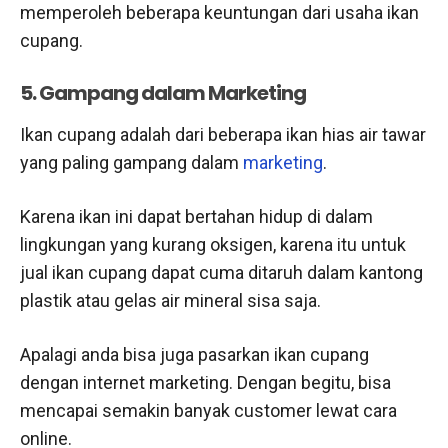
memperoleh beberapa keuntungan dari usaha ikan
cupang.
5. Gampang dalam Marketing
Ikan cupang adalah dari beberapa ikan hias air tawar
yang paling gampang dalam
marketing
.
Karena ikan ini dapat bertahan hidup di dalam
lingkungan yang kurang oksigen, karena itu untuk
jual ikan cupang dapat cuma ditaruh dalam kantong
plastik atau gelas air mineral sisa saja.
Apalagi anda bisa juga pasarkan ikan cupang
dengan internet marketing. Dengan begitu, bisa
mencapai semakin banyak customer lewat cara
online.