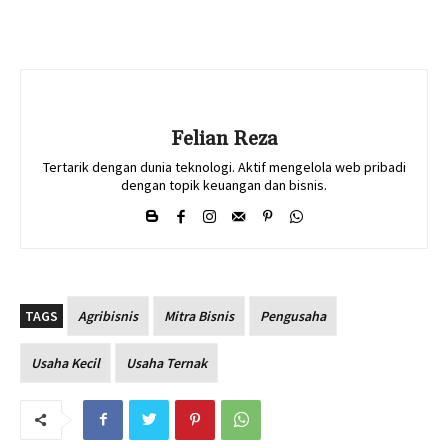
Felian Reza
Tertarik dengan dunia teknologi. Aktif mengelola web pribadi
dengan topik keuangan dan bisnis.
TAGS
Agribisnis
Mitra Bisnis
Pengusaha
Usaha Kecil
Usaha Ternak