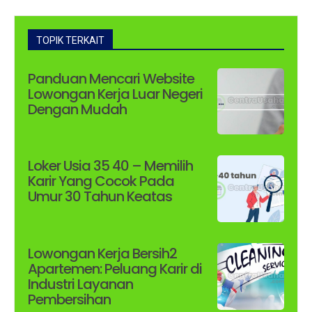
TOPIK TERKAIT
Panduan Mencari Website
Lowongan Kerja Luar Negeri
Dengan Mudah
Loker Usia 35 40 – Memilih
Karir Yang Cocok Pada
Umur 30 Tahun Keatas
Lowongan Kerja Bersih2
Apartemen: Peluang Karir di
Industri Layanan
Pembersihan