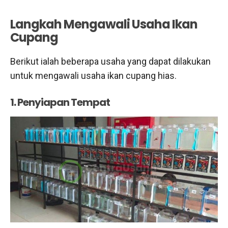
Langkah Mengawali Usaha Ikan
Cupang
Berikut ialah beberapa usaha yang dapat dilakukan
untuk mengawali usaha ikan cupang hias.
1. Penyiapan Tempat