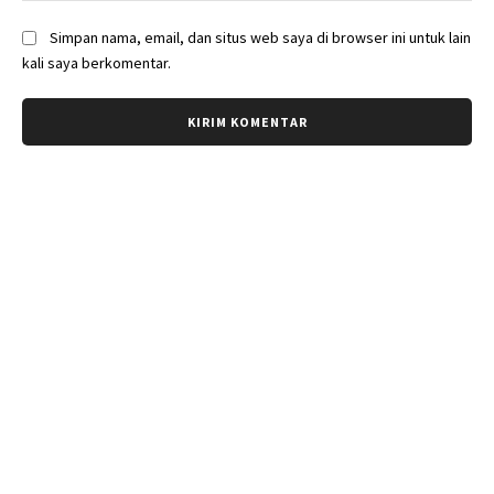
Simpan nama, email, dan situs web saya di browser ini untuk lain
kali saya berkomentar.