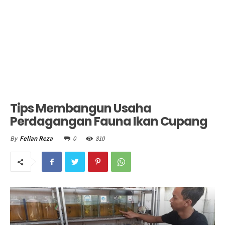
Tips Membangun Usaha
Perdagangan Fauna Ikan Cupang
0
810
By
Felian Reza