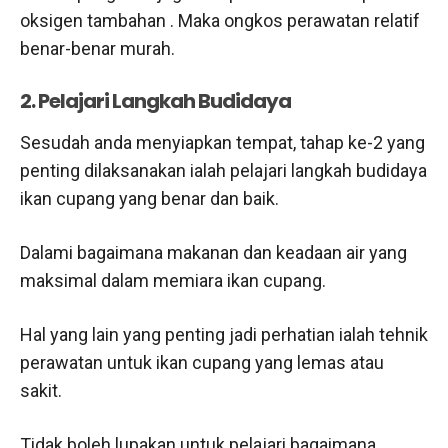
oksigen tambahan . Maka ongkos perawatan relatif
benar-benar murah.
2. Pelajari Langkah Budidaya
Sesudah anda menyiapkan tempat, tahap ke-2 yang
penting dilaksanakan ialah pelajari langkah budidaya
ikan cupang yang benar dan baik.
Dalami bagaimana makanan dan keadaan air yang
maksimal dalam memiara ikan cupang.
Hal yang lain yang penting jadi perhatian ialah tehnik
perawatan untuk ikan cupang yang lemas atau
sakit.
Tidak boleh lupakan untuk pelajari bagaimana