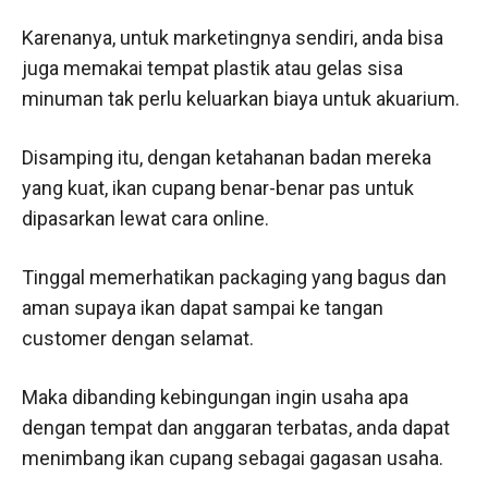
Karenanya, untuk marketingnya sendiri, anda bisa
juga memakai tempat plastik atau gelas sisa
minuman tak perlu keluarkan biaya untuk akuarium.
Disamping itu, dengan ketahanan badan mereka
yang kuat, ikan cupang benar-benar pas untuk
dipasarkan lewat cara online.
Tinggal memerhatikan packaging yang bagus dan
aman supaya ikan dapat sampai ke tangan
customer dengan selamat.
Maka dibanding kebingungan ingin usaha apa
dengan tempat dan anggaran terbatas, anda dapat
menimbang ikan cupang sebagai gagasan usaha.