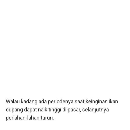
Walau kadang ada periodenya saat keinginan ikan
cupang dapat naik tinggi di pasar, selanjutnya
perlahan-lahan turun.