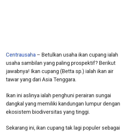
Centrausaha
– Betulkan usaha ikan cupang ialah
usaha sambilan yang paling prospektif? Berikut
jawabnya! Ikan cupang (Betta sp.) ialah ikan air
tawar yang dari Asia Tenggara.
Ikan ini aslinya ialah penghuni perairan sungai
dangkal yang memiliki kandungan lumpur dengan
ekosistem biodiversitas yang tinggi.
Sekarang ini, ikan cupang tak lagi populer sebagai