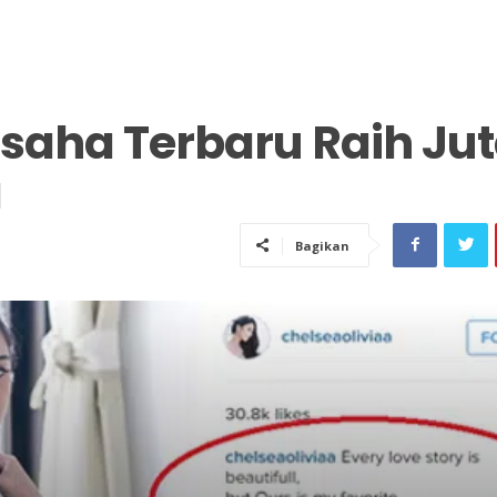
Usaha Terbaru Raih Ju
a
Bagikan