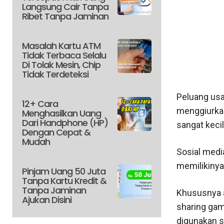
Langsung Cair Tanpa
Ribet Tanpa Jaminan
Masalah Kartu ATM
Tidak Terbaca Selalu
Di Tolak Mesin, Chip
Tidak Terdeteksi
Peluang usa
12+ Cara
menggiurkan
Menghasilkan Uang
Dari Handphone (HP)
sangat kecil
Dengan Cepat &
Mudah
Sosial medi
memilikinya
Pinjam Uang 50 Juta
Tanpa Kartu Kredit &
Tanpa Jaminan
Khususnya a
Ajukan Disini
sharing gam
digunakan s