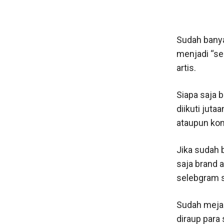
Sudah banya
menjadi “se
artis.
Siapa saja 
diikuti juta
ataupun kom
Jika sudah 
saja brand 
selebgram 
Sudah mejad
diraup para