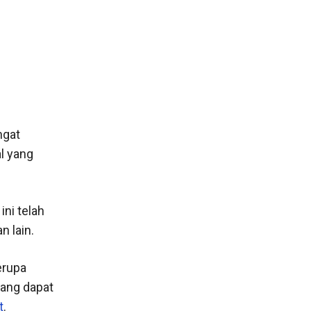
ngat
l yang
ni telah
 lain.
erupa
yang dapat
t
.