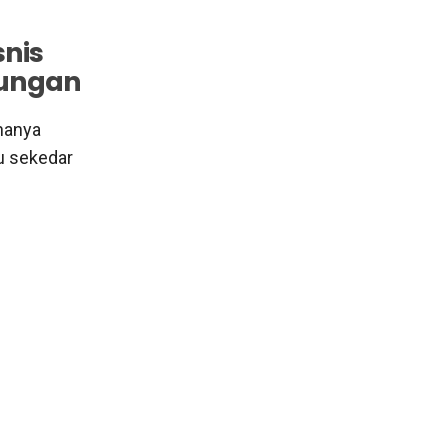
snis
tungan
 hanya
u sekedar