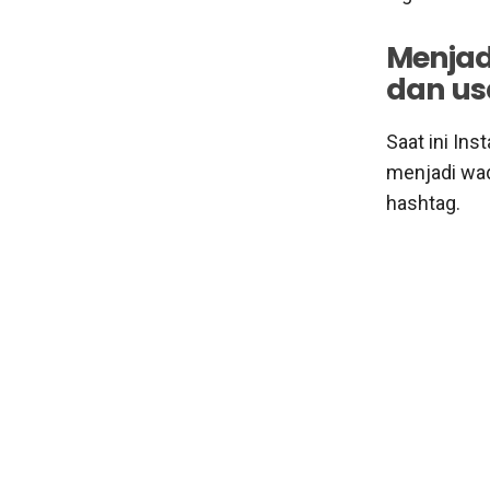
Menjad
dan us
Saat ini In
menjadi wad
hashtag.