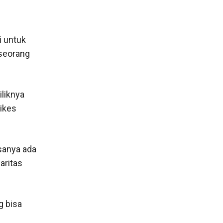
i untuk
 seorang
liknya
likes
sanya ada
aritas
g bisa