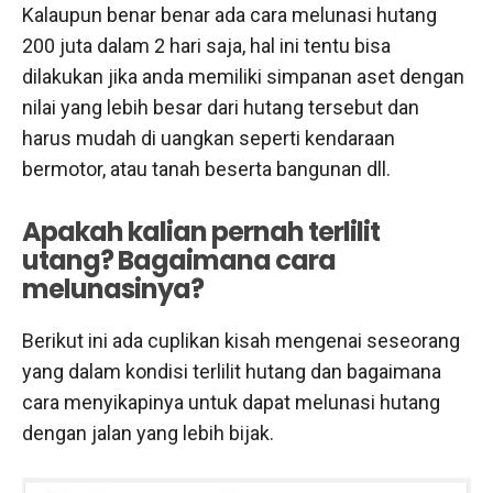
Kalaupun benar benar ada cara melunasi hutang
200 juta dalam 2 hari saja, hal ini tentu bisa
dilakukan jika anda memiliki simpanan aset dengan
nilai yang lebih besar dari hutang tersebut dan
harus mudah di uangkan seperti kendaraan
bermotor, atau tanah beserta bangunan dll.
Apakah kalian pernah terlilit
utang? Bagaimana cara
melunasinya?
Berikut ini ada cuplikan kisah mengenai seseorang
yang dalam kondisi terlilit hutang dan bagaimana
cara menyikapinya untuk dapat melunasi hutang
dengan jalan yang lebih bijak.