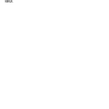
lalui.