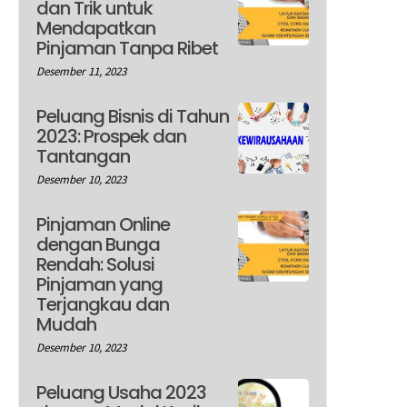
dan Trik untuk
Mendapatkan
Pinjaman Tanpa Ribet
Desember 11, 2023
Peluang Bisnis di Tahun
2023: Prospek dan
Tantangan
Desember 10, 2023
Pinjaman Online
dengan Bunga
Rendah: Solusi
Pinjaman yang
Terjangkau dan
Mudah
Desember 10, 2023
Peluang Usaha 2023