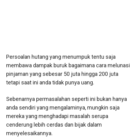
Persoalan hutang yang menumpuk tentu saja
membawa dampak buruk bagaimana cara melunasi
pinjaman yang sebesar 50 juta hingga 200 juta
tetapi saat ini anda tidak punya uang.
Sebenarnya permasalahan seperti ini bukan hanya
anda sendiri yang mengalaminya, mungkin saja
mereka yang menghadapi masalah serupa
cenderung lebih cerdas dan bijak dalam
menyelesaikannya.