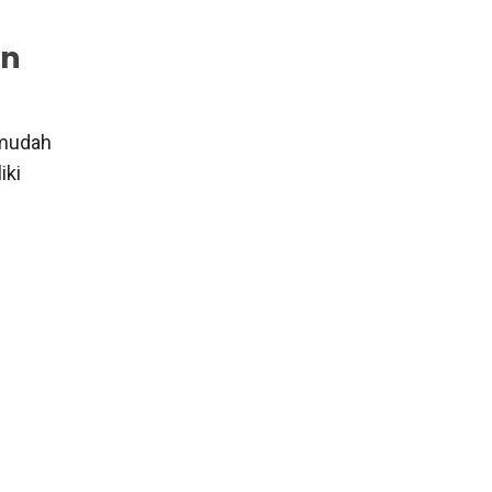
an
a mudah
iki