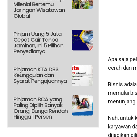
Milenial Bertemu
Jaringan Wisatawan
Global
Pinjam Uang 5 Juta
Cepat Cair Tanpa
Jaminan, Ini 5 Pilihan
Penyedianya
Apa saja pe
cerah dan m
Pinjaman KTA DBS:
Keunggulan dan
Syarat Pengajuannya
Bisnis adal
memulai bis
Pinjaman BCA yang
menunjang j
Paling Dipilih Banyak
Orang, Bunga Rendah
Hingga 1 Persen
Nah, untuk 
karyawan dan
dijadikan pi