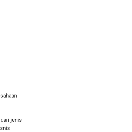
rusahaan
dari jenis
isnis