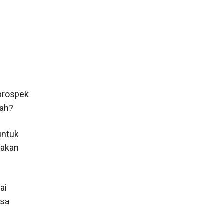
 prospek
pah?
untuk
 akan
ai
isa