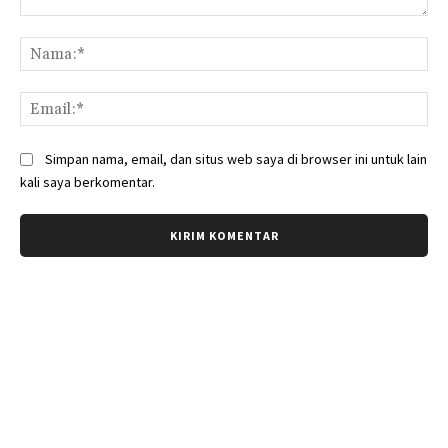
Komentar:
Na
Ema
Simpan nama, email, dan situs web saya di browser ini untuk lain
kali saya berkomentar.