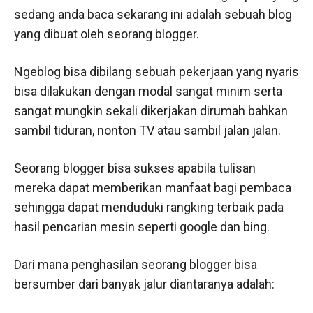
sedang anda baca sekarang ini adalah sebuah blog
yang dibuat oleh seorang blogger.
Ngeblog bisa dibilang sebuah pekerjaan yang nyaris
bisa dilakukan dengan modal sangat minim serta
sangat mungkin sekali dikerjakan dirumah bahkan
sambil tiduran, nonton TV atau sambil jalan jalan.
Seorang blogger bisa sukses apabila tulisan
mereka dapat memberikan manfaat bagi pembaca
sehingga dapat menduduki rangking terbaik pada
hasil pencarian mesin seperti google dan bing.
Dari mana penghasilan seorang blogger bisa
bersumber dari banyak jalur diantaranya adalah: