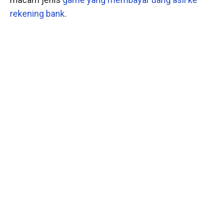
rekening bank
.