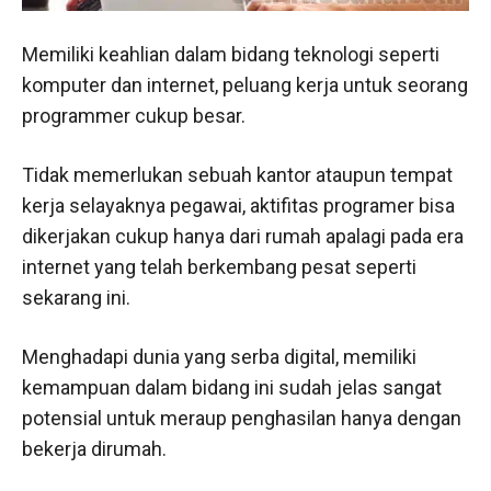
Memiliki keahlian dalam bidang teknologi seperti
komputer dan internet, peluang kerja untuk seorang
programmer cukup besar.
Tidak memerlukan sebuah kantor ataupun tempat
kerja selayaknya pegawai, aktifitas programer bisa
dikerjakan cukup hanya dari rumah apalagi pada era
internet yang telah berkembang pesat seperti
sekarang ini.
Menghadapi dunia yang serba digital, memiliki
kemampuan dalam bidang ini sudah jelas sangat
potensial untuk meraup penghasilan hanya dengan
bekerja dirumah.