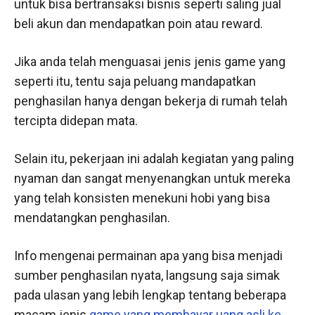
untuk bisa bertransaksi bisnis seperti saling jual
beli akun dan mendapatkan poin atau reward.
Jika anda telah menguasai jenis jenis game yang
seperti itu, tentu saja peluang mandapatkan
penghasilan hanya dengan bekerja di rumah telah
tercipta didepan mata.
Selain itu, pekerjaan ini adalah kegiatan yang paling
nyaman dan sangat menyenangkan untuk mereka
yang telah konsisten menekuni hobi yang bisa
mendatangkan penghasilan.
Info mengenai permainan apa yang bisa menjadi
sumber penghasilan nyata, langsung saja simak
pada ulasan yang lebih lengkap tentang beberapa
macam jenis
game yang membayar uang asli ke