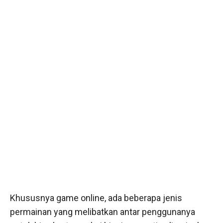
Khususnya game online, ada beberapa jenis
permainan yang melibatkan antar penggunanya