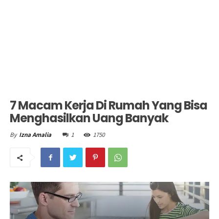
7 Macam Kerja Di Rumah Yang Bisa
Menghasilkan Uang Banyak
1
1750
By
Izna Amalia