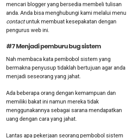
mencari blogger yang bersedia membeli tulisan
anda. Anda bisa menghubungi kami melalui menu
contact
untuk membuat kesepakatan dengan
pengurus web ini.
#7 Menjadi pemburu bug sistem
Nah membaca kata pembobol sistem yang
bermakna penyusup tidaklah bertujuan agar anda
menjadi seseorang yang jahat.
Ada beberapa orang dengan kemampuan dan
memiliki bakat ini namun mereka tidak
menggunakannya sebagai sarana mendapatkan
uang dengan cara yang jahat.
Lantas apa pekerjaan seorang pembobol sistem