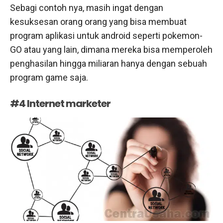
Sebagi contoh nya, masih ingat dengan
kesuksesan orang orang yang bisa membuat
program aplikasi untuk android seperti pokemon-
GO atau yang lain, dimana mereka bisa memperoleh
penghasilan hingga miliaran hanya dengan sebuah
program game saja.
#4 Internet marketer