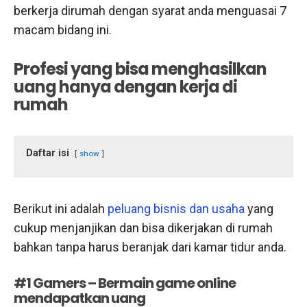
berkerja dirumah dengan syarat anda menguasai 7
macam bidang ini.
Profesi yang bisa menghasilkan
uang hanya dengan kerja di
rumah
Daftar isi
show
Berikut ini adalah
peluang bisnis dan usaha
yang
cukup menjanjikan dan bisa dikerjakan di rumah
bahkan tanpa harus beranjak dari kamar tidur anda.
#1 Gamers – Bermain game online
mendapatkan uang