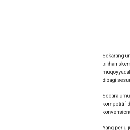
Sekarang un
pilihan ske
muqoyyadah
dibagi sesua
Secara umum
kompetitif d
konvensiona
Yang perlu 