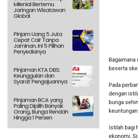
Milenial Bertemu
Jaringan Wisatawan
Global
Pinjam Uang 5 Juta
Cepat Cair Tanpa
Jaminan, Ini 5 Pilihan
Penyedianya
Bagaimana c
beserta sk
Pinjaman KTA DBS:
Keunggulan dan
Syarat Pengajuannya
Pada perban
dengan istil
Pinjaman BCA yang
bunga sehi
Paling Dipilih Banyak
keuntungan 
Orang, Bunga Rendah
Hingga 1 Persen
Istilah bagi
ekonomi. Si