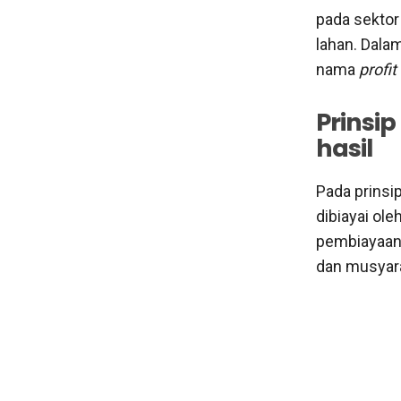
pada sektor
lahan. Dalam
nama
profit
Prinsi
hasil
Pada prinsi
dibiayai ol
pembiayaan 
dan musyar