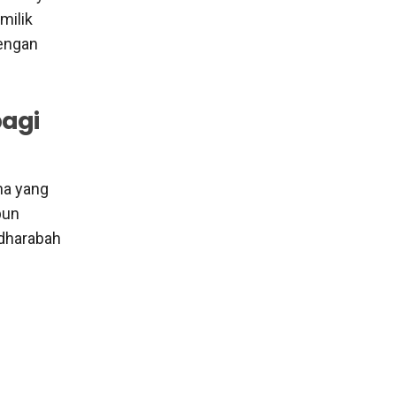
milik
dengan
bagi
ha yang
pun
dharabah