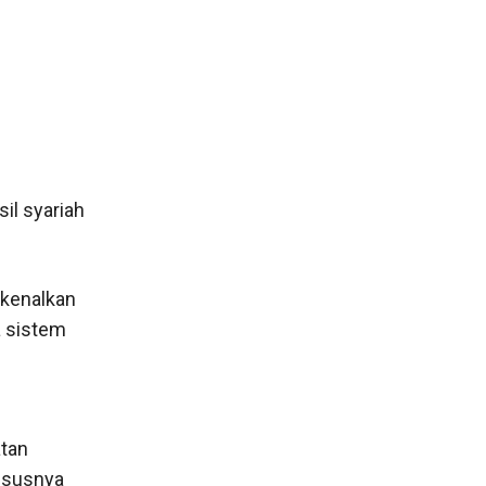
il syariah
 kenalkan
ya sistem
atan
hususnya