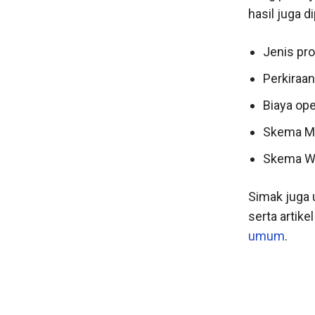
hasil juga d
Jenis pr
Perkiraan
Biaya ope
Skema Mu
Skema W
Simak juga 
serta artike
umum
.