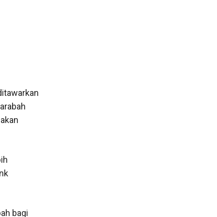
ditawarkan
harabah
 akan
ih
ank
bah bagi