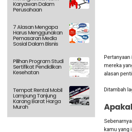
Karyawan Dalam
Perusahaan
7 Alasan Mengapa
Harus Menggunakan
Pemasaran Media
Sosial Dalam Bisnis
Pertanyaan 
Pilihan Program Studi
mereka yang
Sertifikat Pendidikan
Kesehatan
alasan penti
Tempat Rental Mobil
Ditambah la
Lampung Tanjung
Karang Barat Harga
Apakah 
Murah
Sebenarnya k
kamu yang i