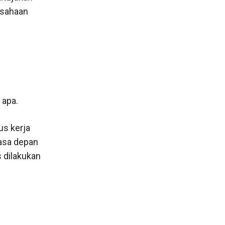
usahaan
 apa.
us kerja
masa depan
 dilakukan