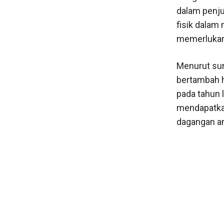
dalam penj
fisik dalam
memerlukan t
Menurut sur
bertambah h
pada tahun 
mendapatka
dagangan an