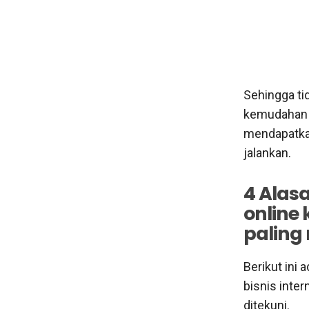
Sehingga ti
kemudahan d
mendapatkan
jalankan.
4 Alas
online
paling
Berikut ini
bisnis inte
ditekuni.