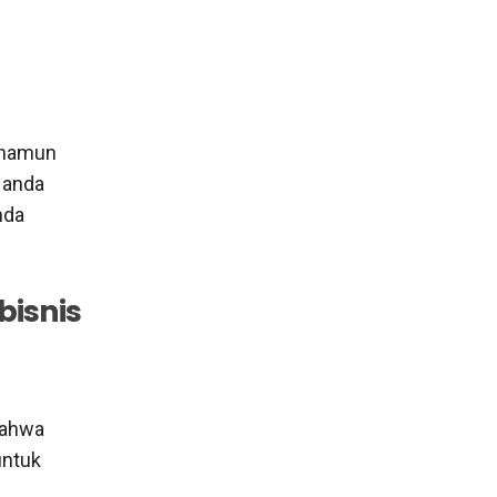
t namun
 anda
nda
bisnis
n
bahwa
untuk