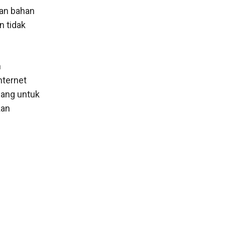
an bahan
 tidak
n
nternet
uang untuk
kan