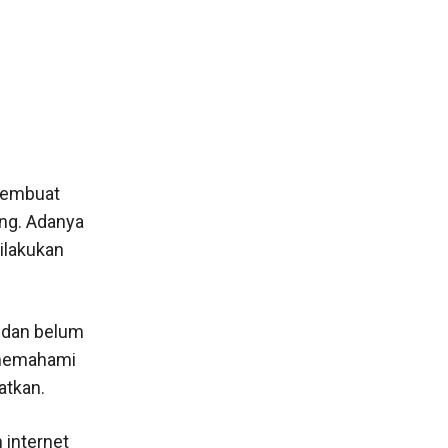
membuat
ing. Adanya
ilakukan
 dan belum
 memahami
atkan.
 internet