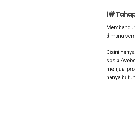
1# Tahap
Membangun 
dimana se
Disini hany
sosial/webs
menjual pro
hanya butuh