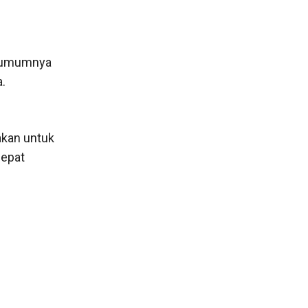
a umumnya
.
akan untuk
cepat