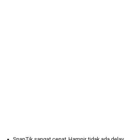
SnapTik sangat cepat, Hampir tidak ada delay