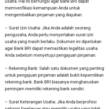
usaha. Hal ini berfungsi agar Bank BRI dapat
memverifikasi kemampuan Anda untuk
mengembalikan pinjaman yang diajukan.
– Surat Izin Usaha: Jika Anda adalah seorang
pengusaha, Anda perlu menyertakan surat izin
usaha yang masih berlaku. Dokumen ini diperlukan
agar Bank BRI dapat memastikan legalitas usaha
Anda sebelum menyetujui pengajuan pinjaman.
– Rekening Bank: Salah satu dokumen yang penting
untuk pengajuan pinjaman adalah bukti kepemilikan
rekening bank. Bank BRI biasanya mengharuskan
peminjam memiliki rekening bank sendiri.
– Surat Keterangan Usaha: Jika Anda berprofesi
sebagai freelancer atau memiliki usaha yang tidak