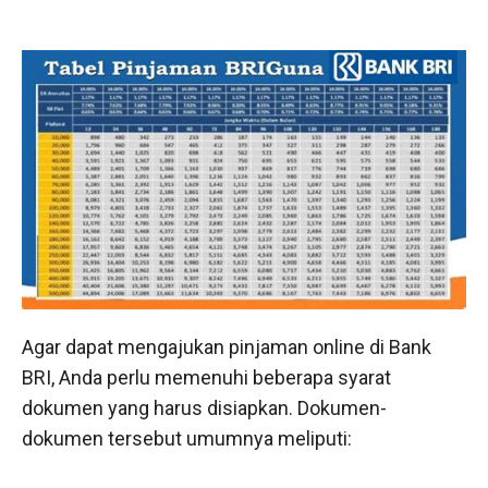
Agar dapat mengajukan pinjaman online di Bank
BRI, Anda perlu memenuhi beberapa syarat
dokumen yang harus disiapkan. Dokumen-
dokumen tersebut umumnya meliputi: