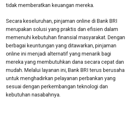
tidak memberatkan keuangan mereka.
Secara keseluruhan, pinjaman online di Bank BRI
merupakan solusi yang praktis dan efisien dalam
memenuhi kebutuhan finansial masyarakat. Dengan
berbagai keuntungan yang ditawarkan, pinjaman
online ini menjadi alternatif yang menarik bagi
mereka yang membutuhkan dana secara cepat dan
mudah. Melalui layanan ini, Bank BRI terus berusaha
untuk menghadirkan pelayanan perbankan yang
sesuai dengan perkembangan teknologi dan
kebutuhan nasabahnya.