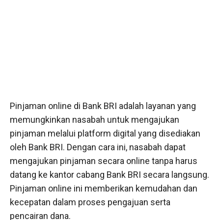
Pinjaman online di Bank BRI adalah layanan yang
memungkinkan nasabah untuk mengajukan
pinjaman melalui platform digital yang disediakan
oleh Bank BRI. Dengan cara ini, nasabah dapat
mengajukan pinjaman secara online tanpa harus
datang ke kantor cabang Bank BRI secara langsung.
Pinjaman online ini memberikan kemudahan dan
kecepatan dalam proses pengajuan serta
pencairan dana.