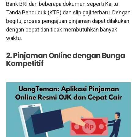
Bank BRI dan beberapa dokumen seperti Kartu
Tanda Penduduk (KTP) dan slip gaji terbaru. Dengan
begitu, proses pengajuan pinjaman dapat dilakukan
dengan cepat dan tidak membutuhkan banyak
waktu.
2. Pinjaman Online dengan Bunga
Kompetitif