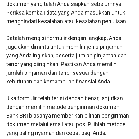
dokumen yang telah Anda siapkan sebelumnya.
Periksa kembali data yang Anda masukkan untuk
menghindari kesalahan atau kesalahan penulisan.
Setelah mengisi formulir dengan lengkap, Anda
juga akan diminta untuk memilih jenis pinjaman
yang Anda inginkan, beserta jumlah pinjaman dan
tenor yang diinginkan. Pastikan Anda memilih
jumlah pinjaman dan tenor sesuai dengan
kebutuhan dan kemampuan finansial Anda.
Jika formulir telah terisi dengan benar, lanjutkan
dengan memilih metode pengiriman dokumen.
Bank BRI biasanya memberikan pilihan pengiriman
dokumen melalui email atau pos. Pilihlah metode
yang paling nyaman dan cepat bagi Anda.