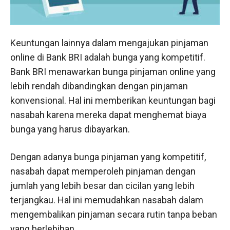
Keuntungan lainnya dalam mengajukan pinjaman
online di Bank BRI adalah bunga yang kompetitif.
Bank BRI menawarkan bunga pinjaman online yang
lebih rendah dibandingkan dengan pinjaman
konvensional. Hal ini memberikan keuntungan bagi
nasabah karena mereka dapat menghemat biaya
bunga yang harus dibayarkan.
Dengan adanya bunga pinjaman yang kompetitif,
nasabah dapat memperoleh pinjaman dengan
jumlah yang lebih besar dan cicilan yang lebih
terjangkau. Hal ini memudahkan nasabah dalam
mengembalikan pinjaman secara rutin tanpa beban
yang berlebihan.