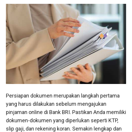
Persiapan dokumen merupakan langkah pertama
yang harus dilakukan sebelum mengajukan
pinjaman online di Bank BRI. Pastikan Anda memiliki
dokumen-dokumen yang diperlukan seperti KTP,
slip gaji, dan rekening koran. Semakin lengkap dan