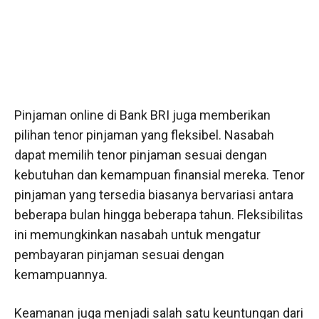
Pinjaman online di Bank BRI juga memberikan
pilihan tenor pinjaman yang fleksibel. Nasabah
dapat memilih tenor pinjaman sesuai dengan
kebutuhan dan kemampuan finansial mereka. Tenor
pinjaman yang tersedia biasanya bervariasi antara
beberapa bulan hingga beberapa tahun. Fleksibilitas
ini memungkinkan nasabah untuk mengatur
pembayaran pinjaman sesuai dengan
kemampuannya.
Keamanan juga menjadi salah satu keuntungan dari