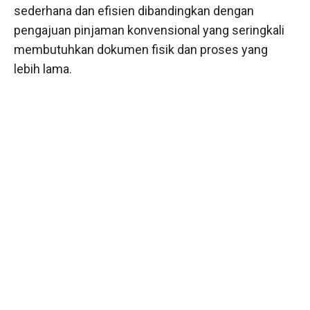
sederhana dan efisien dibandingkan dengan
pengajuan pinjaman konvensional yang seringkali
membutuhkan dokumen fisik dan proses yang
lebih lama.