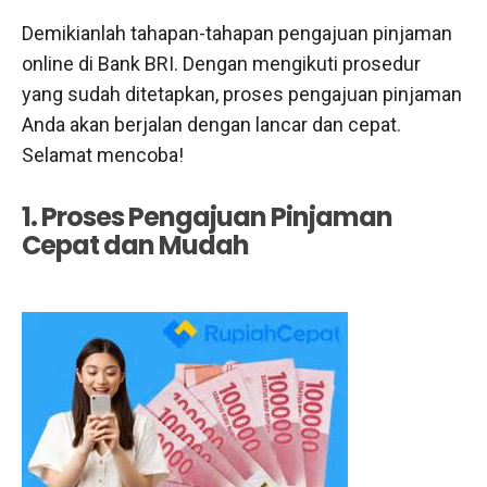
Demikianlah tahapan-tahapan pengajuan pinjaman
online di Bank BRI. Dengan mengikuti prosedur
yang sudah ditetapkan, proses pengajuan pinjaman
Anda akan berjalan dengan lancar dan cepat.
Selamat mencoba!
1. Proses Pengajuan Pinjaman
Cepat dan Mudah