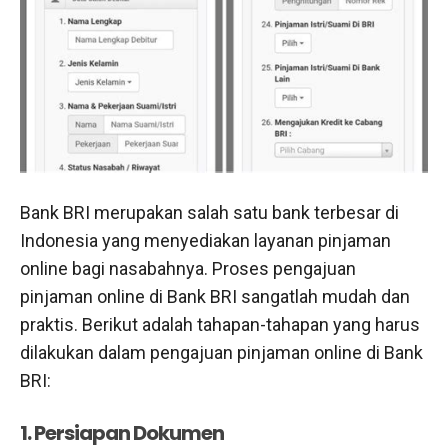
Bank BRI merupakan salah satu bank terbesar di
Indonesia yang menyediakan layanan pinjaman
online bagi nasabahnya. Proses pengajuan
pinjaman online di Bank BRI sangatlah mudah dan
praktis. Berikut adalah tahapan-tahapan yang harus
dilakukan dalam pengajuan pinjaman online di Bank
BRI:
1. Persiapan Dokumen