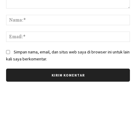
Komentar:
Na
Ema
Simpan nama, email, dan situs web saya di browser ini untuk lain
kali saya berkomentar.