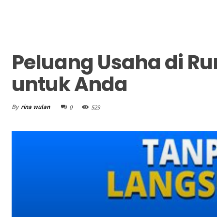
Peluang Usaha di R
untuk Anda
By
rina wulan
0
529