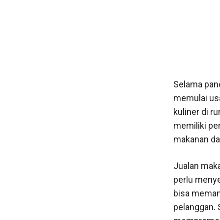
Selama pan
memulai usa
kuliner di 
memiliki pe
makanan dar
Jualan maka
perlu menye
bisa meman
pelanggan. 