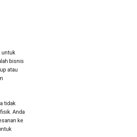
 untuk
lah bisnis
up atau
an
a tidak
isik. Anda
esanan ke
untuk