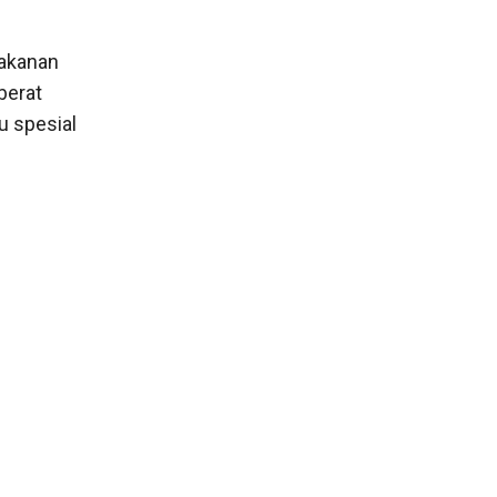
makanan
berat
u spesial