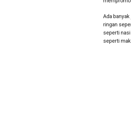
mempromosi
Ada banyak 
ringan seper
seperti nas
seperti mak