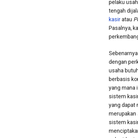
pelaku usa
tengah dijal
kasir
atau
P
Pasalnya, k
perkembanga
Sebenarnya 
dengan perk
usaha butuh 
berbasis ko
yang mana i
sistem kasir
yang dapat 
merupakan
sistem kasir
menciptakan