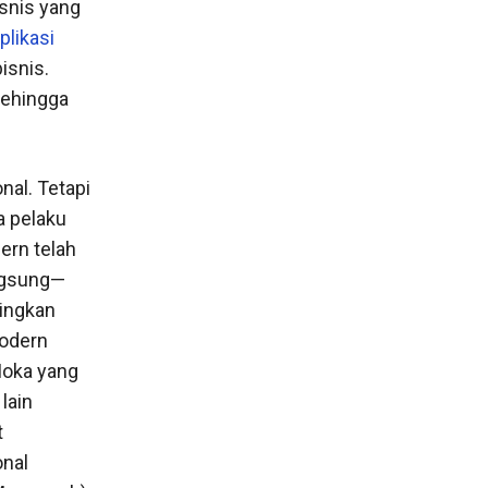
snis yang
plikasi
isnis.
sehingga
nal. Tetapi
a pelaku
ern telah
angsung—
ingkan
modern
Moka yang
lain
t
onal