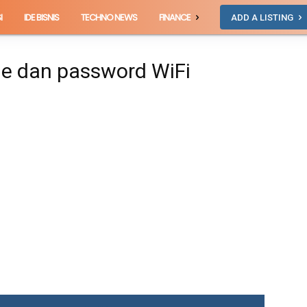
I
IDE BISNIS
TECHNO NEWS
FINANCE
ADD A LISTING
me dan password WiFi