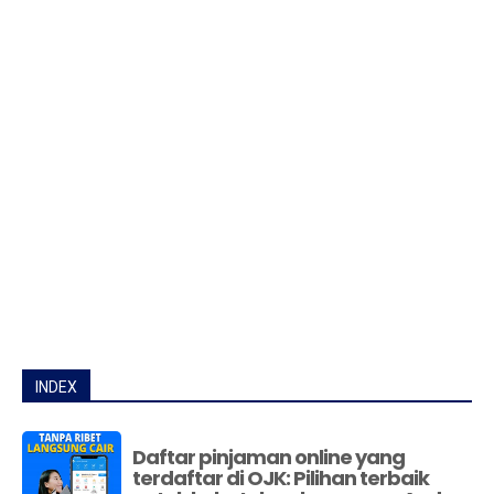
INDEX
Daftar pinjaman online yang
terdaftar di OJK: Pilihan terbaik