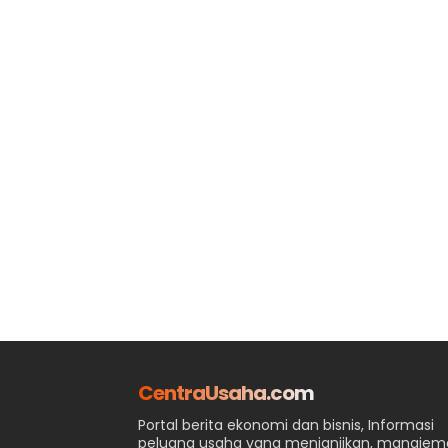
CentraUsaha.com
Portal berita ekonomi dan bisnis, Informasi
peluang usaha yang menjanjikan, manaje