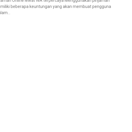
e lewat WA terpercaya Menggunakan pinjaman
memiliki beberapa keuntungan yang akan membuat pengguna
am...