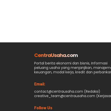
CentraUsaha.com
Portal berita ekonomi dan bisnis, Informasi
peluang usaha yang menjanjikan, manaje
keuangan, modal kerja, kredit dan perbanka
Email:
contact@centrausaha.com (Redaksi)
creative_team@centrausaha.com (Kerjas
Follow Us