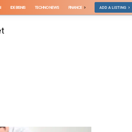
I
IDE BISNIS
TECHNO NEWS
FINANCE
ADD A LISTING
et