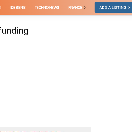
I
IDE BISNIS
TECHNO NEWS
FINANCE
ADD A LISTING
funding