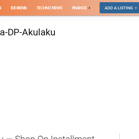
I
IDE BISNIS
TECHNO NEWS
FINANCE
ADD A LISTING
pa-DP-Akulaku