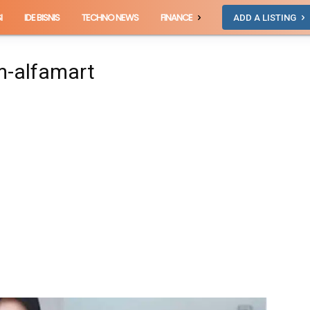
I
IDE BISNIS
TECHNO NEWS
FINANCE
ADD A LISTING
m-alfamart