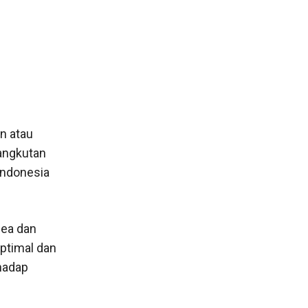
n atau
gangkutan
 Indonesia
Bea dan
optimal dan
rhadap