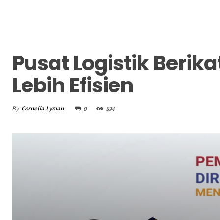
Pusat Logistik Berik
Lebih Efisien
By
Cornelia Lyman
0
894