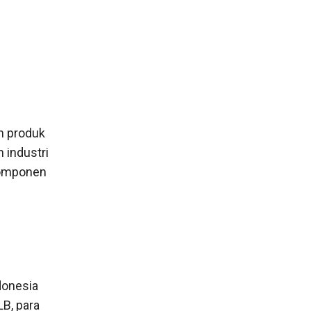
n produk
 industri
 komponen
donesia
LB, para