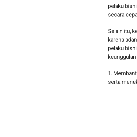
pelaku bisn
secara cepa
Selain itu,
karena adan
pelaku bisn
keunggulan 
1. Membantu
serta menek