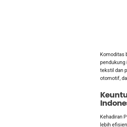
Komoditas b
pendukung i
tekstil dan 
otomotif, d
Keuntu
Indone
Kehadiran P
lebih efisi