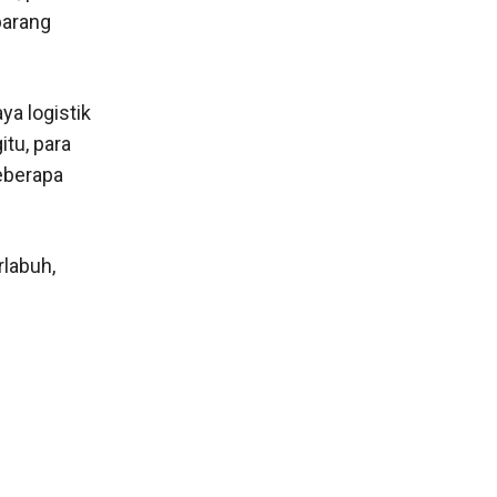
barang
ya logistik
tu, para
beberapa
labuh,