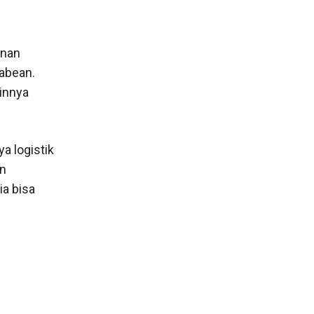
anan
pabean.
ainnya
a logistik
an
a bisa