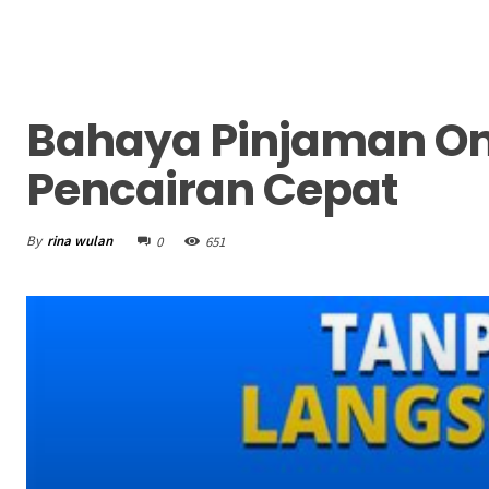
Bahaya Pinjaman Onl
Pencairan Cepat
By
rina wulan
0
651