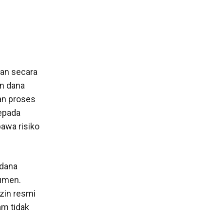
kan secara
an dana
an proses
kepada
awa risiko
 dana
kumen.
izin resmi
am tidak