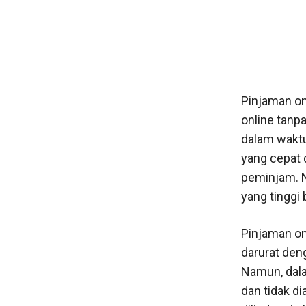
Pinjaman onl
online tanp
dalam waktu
yang cepat 
peminjam. N
yang tinggi
Pinjaman onl
darurat den
Namun, dala
dan tidak di