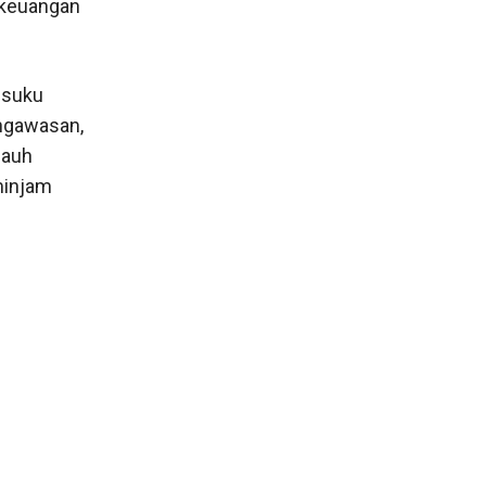
a keuangan
h suku
engawasan,
jauh
minjam