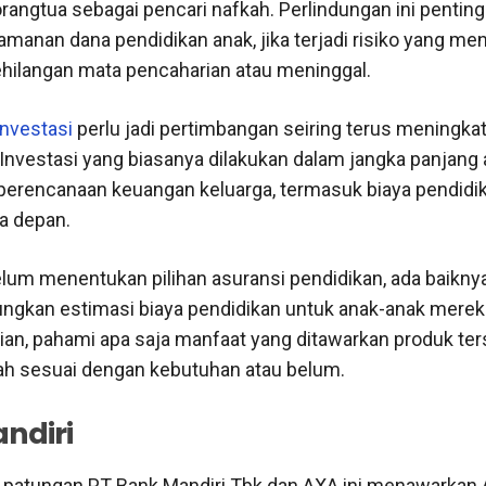
orangtua sebagai pencari nafkah. Perlindungan ini penting
manan dana pendidikan anak, jika terjadi risiko yang m
ehilangan mata pencaharian atau meninggal.
investasi
perlu jadi pertimbangan seiring terus meningka
 Investasi yang biasanya dilakukan dalam jangka panjang
rencanaan keuangan keluarga, termasuk biaya pendidik
a depan.
lum menentukan pilihan asuransi pendidikan, ada baiknya
gkan estimasi biaya pendidikan untuk anak-anak mereka
an, pahami apa saja manfaat yang ditawarkan produk ter
h sesuai dengan kebutuhan atau belum.
ndiri
patungan PT Bank Mandiri Tbk dan AXA ini menawarkan 