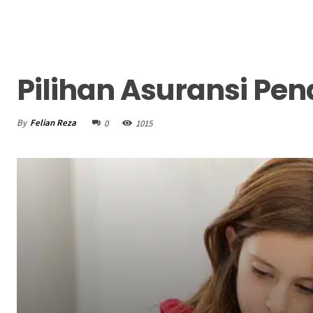
Pilihan Asuransi Pen
By
Felian Reza
0
1015