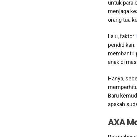
untuk para 
menjaga kea
orang tua k
Lalu, faktor
pendidikan.
membantu pe
anak di mas
Hanya, sebe
memperhitun
Baru kemudi
apakah suda
AXA Ma
Perusahaan 