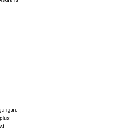
gungan.
 plus
si.