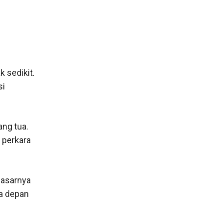
 sedikit.
si
ang tua.
 perkara
dasarnya
a depan