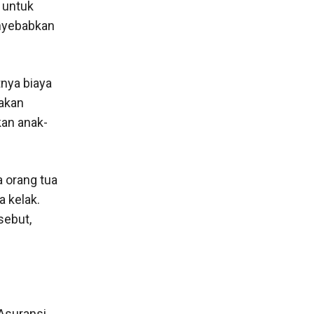
 untuk
enyebabkan
tnya biaya
 akan
an anak-
 orang tua
 kelak.
sebut,
Asuransi