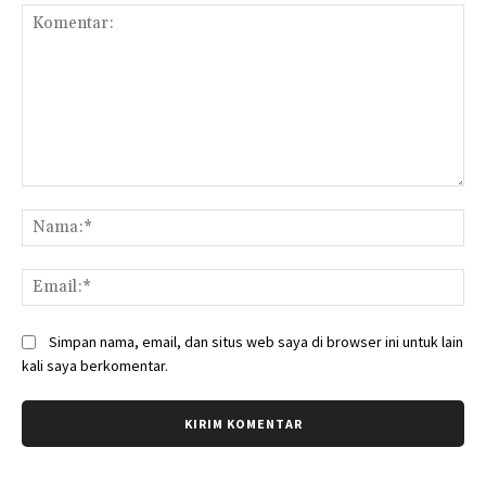
Komentar:
Na
Ema
Simpan nama, email, dan situs web saya di browser ini untuk lain
kali saya berkomentar.