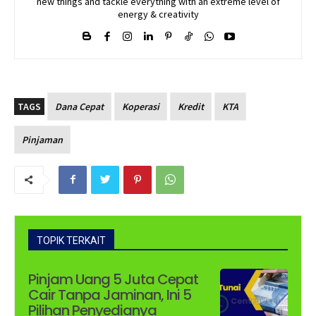
new things and tackle everything with an extreme level of
energy & creativity
TAGS
Dana Cepat
Koperasi
Kredit
KTA
Pinjaman
TOPIK TERKAIT
Pinjam Uang 5 Juta Cepat
Cair Tanpa Jaminan, Ini 5
Pilihan Penyedianya