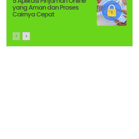
5 Aplikasi Pinjaman Online
yang Aman dan Proses
Cairnya Cepat