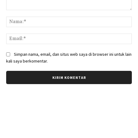
Komentar:
Na
Ema
Simpan nama, email, dan situs web saya di browser ini untuk lain
kali saya berkomentar.