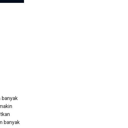
m banyak
emakin
atkan
m banyak