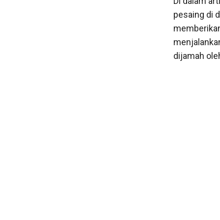
Di dalam ar
pesaing di 
memberikan 
menjalanka
dijamah ole