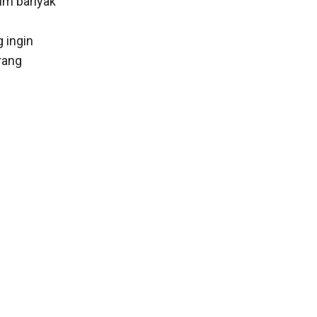
lum banyak
 ingin
rang