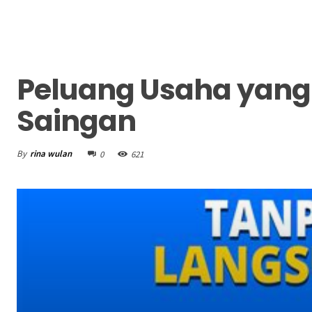
Peluang Usaha yang
Saingan
By
rina wulan
0
621