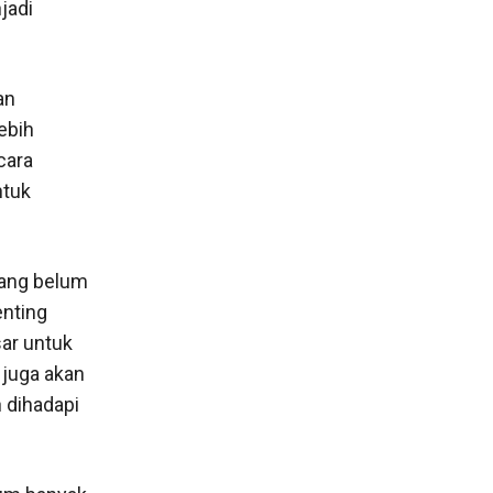
jadi
an
ebih
cara
ntuk
ang belum
enting
ar untuk
 juga akan
 dihadapi