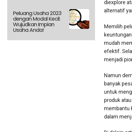
diexplore at
alternatif 
Peluang Usaha 2023
dengan Modal Kecil:
Wujudkan Impian
Memilih pe
Usaha Anda!
keuntungan 
mudah memb
efektif. Se
menjadi pio
Namun demi
banyak pesai
untuk menge
produk atau
membantu ka
dalam menj