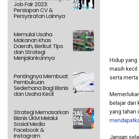
Job Fair 2023:
Persiapan CV &
Persyaratan Lainnya
Memulai Usaha
Makanan Khas
Daerah, Berikut Tips
dan Strategi
Menjalankannya
Hidup yang 
masih kecil
Pentingnya Membuat
serta merta
Pembukuan
Sederhana Bagi Bisnis
dan Usaha Kecil
Memerlukan 
belajar dar
Strategi Memasarkan
yang tahan 
Bisnis UKM Melalui
mendapatka
Sosial Media
Facebook &
Instagram
Jangan sela