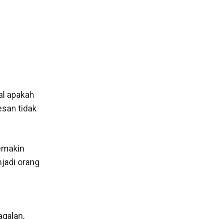
al apakah
san tidak
semakin
njadi orang
galan,