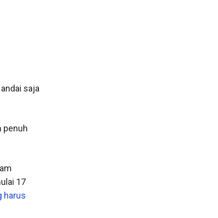
andai saja
n penuh
lam
ulai 17
g harus