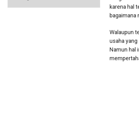
karena hal 
bagaimana 
Walaupun te
usaha yang 
Namun hal i
mempertahan