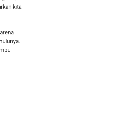
rkan kita
karena
hulunya.
ampu