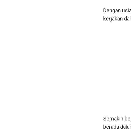
Dengan usia
kerjakan da
Semakin be
berada dala