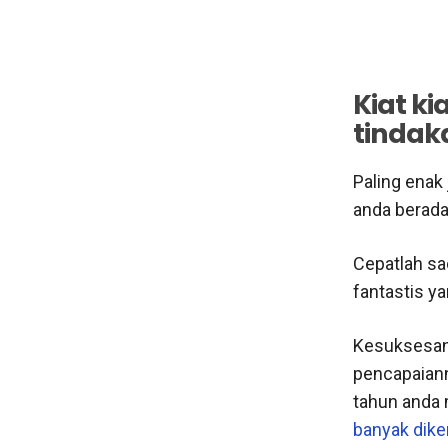
Kiat k
tindak
Paling enak
anda berada
Cepatlah sa
fantastis ya
Kesuksesan
pencapaiann
tahun anda
banyak dik