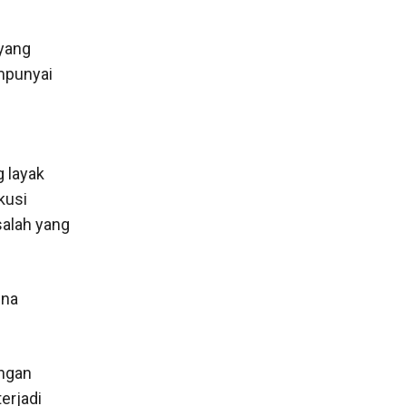
 yang
mpunyai
 layak
kusi
salah yang
ena
engan
erjadi