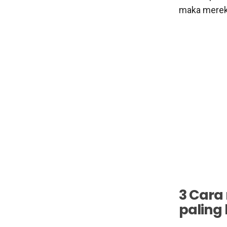
maka mereka
3 Cara
paling 