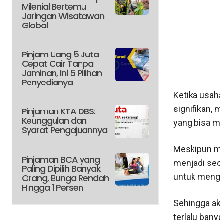
Milenial Bertemu
Jaringan Wisatawan
Global
Pinjam Uang 5 Juta
Cepat Cair Tanpa
Jaminan, Ini 5 Pilihan
Penyedianya
Ketika usah
signifikan,
Pinjaman KTA DBS:
Keunggulan dan
yang bisa m
Syarat Pengajuannya
Meskipun m
Pinjaman BCA yang
menjadi seor
Paling Dipilih Banyak
untuk menge
Orang, Bunga Rendah
Hingga 1 Persen
Sehingga ak
terlalu ban