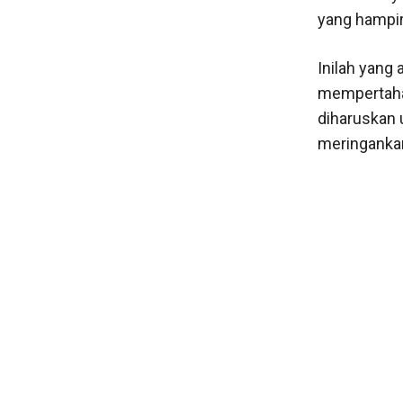
yang hampi
Inilah yang
mempertahan
diharuskan 
meringankan