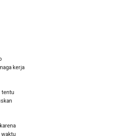
p
naga kerja
 tentu
ruskan
karena
a waktu