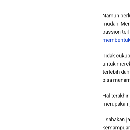
Namun perlu
mudah. Menc
passion te
membentuk t
Tidak cukup
untuk merek
terlebih da
bisa menam
Hal terakhir
merupakan y
Usahakan ja
kemampuan d