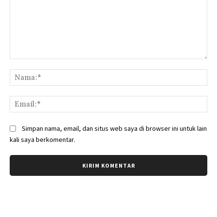
Komentar:
Na
Ema
Simpan nama, email, dan situs web saya di browser ini untuk lain
kali saya berkomentar.