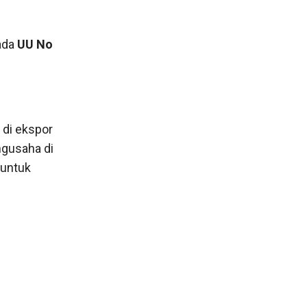
ada
UU No
 di ekspor
ngusaha di
 untuk