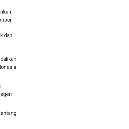
rikan
impor.
uk dan
dalikan
donesia
i
egeri
tentang