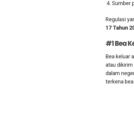
Sumber p
Regulasi ya
17 Tahun 2
#1 Bea K
Bea keluar 
atau dikiri
dalam neger
terkena bea 