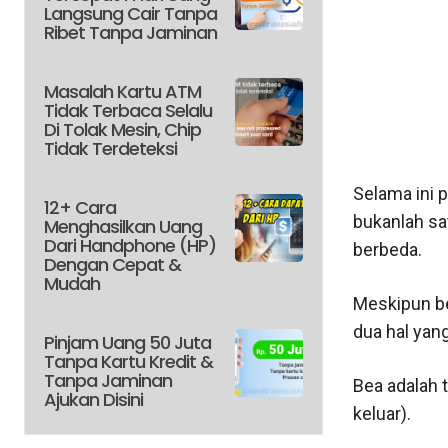
Langsung Cair Tanpa
Ribet Tanpa Jaminan
Masalah Kartu ATM
Tidak Terbaca Selalu
Di Tolak Mesin, Chip
Tidak Terdeteksi
Selama ini p
12+ Cara
bukanlah sa
Menghasilkan Uang
Dari Handphone (HP)
berbeda.
Dengan Cepat &
Mudah
Meskipun be
dua hal yan
Pinjam Uang 50 Juta
Tanpa Kartu Kredit &
Tanpa Jaminan
Bea adalah 
Ajukan Disini
keluar).