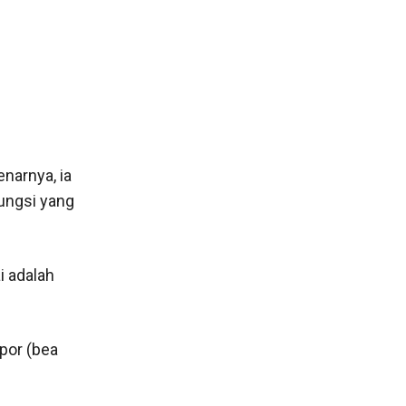
enarnya, ia
fungsi yang
i adalah
por (bea