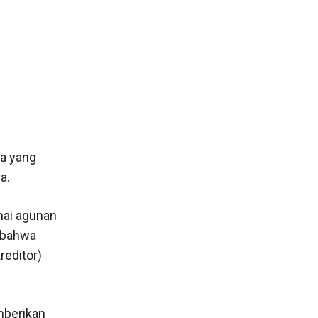
a yang
a.
nai agunan
 bahwa
reditor)
mberikan