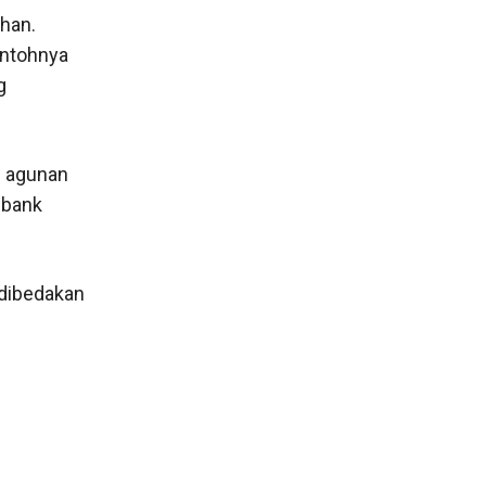
han.
ontohnya
g
n agunan
 bank
 dibedakan