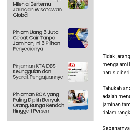
Milenial Bertemu
Jaringan Wisatawan
Global
Pinjam Uang 5 Juta
Cepat Cair Tanpa
Jaminan, Ini 5 Pilihan
Penyedianya
Tidak jaran
mengalami k
Pinjaman KTA DBS:
Keunggulan dan
harus diber
Syarat Pengajuannya
Tahukah and
Pinjaman BCA yang
adalah menu
Paling Dipilih Banyak
jaminan tam
Orang, Bunga Rendah
Hingga 1 Persen
dalam rangk
Sebenarnya 