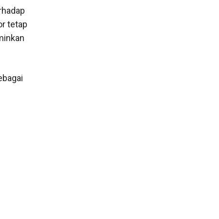
erhadap
or tetap
minkan
ebagai