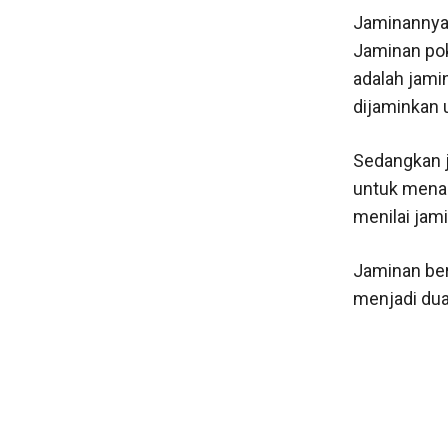
Jaminannya
Jaminan pok
adalah jami
dijaminkan u
Sedangkan j
untuk mena
menilai jam
Jaminan ber
menjadi dua