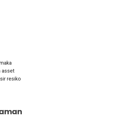
 maka
 asset
sir resiko
njaman