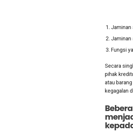
Jaminan 
Jaminan 
Fungsi y
Secara sing
pihak kredi
atau barang 
kegagalan 
Bebera
menjad
kepad