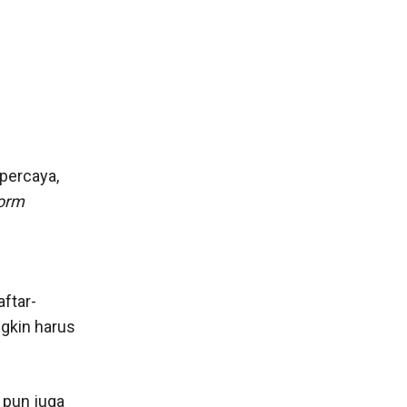
rpercaya,
form
ftar-
ngkin harus
 pun juga