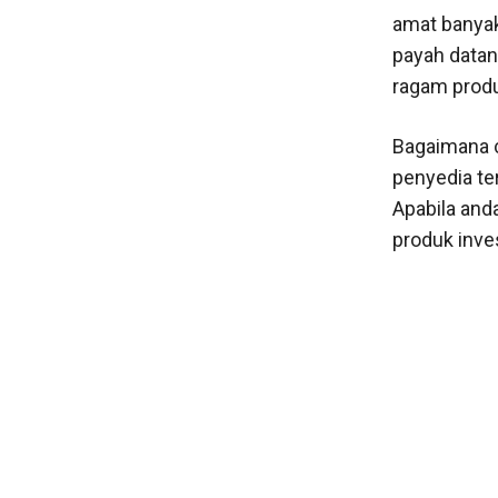
amat banyak
payah datan
ragam produk
Bagaimana c
penyedia te
Apabila and
produk inve