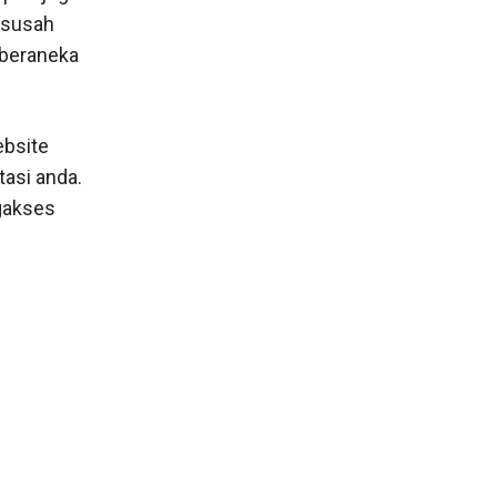
esusah
 beraneka
ebsite
asi anda.
ngakses