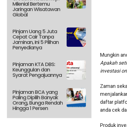
Milenial Bertemu
Jaringan Wisatawan
Global
Pinjam Uang 5 Juta
Cepat Cair Tanpa
Jaminan, Ini 5 Pilihan
Penyedianya
Mungkin and
Apakah seti
Pinjaman KTA DBS:
Keunggulan dan
investasi on
Syarat Pengajuannya
Zaman sekar
Pinjaman BCA yang
menjalankan
Paling Dipilih Banyak
daftar platf
Orang, Bunga Rendah
Hingga 1 Persen
anda cek dan
Produk inve