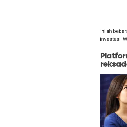
Inilah bebe
investasi. W
Platfor
reksad